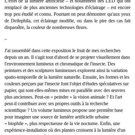
L'effet de la lumière artificielle – et notamment des LED qui ont 
remplacé de plus anciennes technologies d'éclairage – est encore 
trop peu étudié et connu. Pourtant on peut démontrer qu'aux yeux 
de Deilephila, cet éclairage modifie, ou dans le pire des cas fait 
disparaître, la couleur de nombreuses fleurs.   
_
J'ai rassemblé dans cette exposition le fruit de mes recherches 
depuis un an. Il s'agit tout d'abord de se projeter visuellement dans 
l'environnement lumineux et chromatique de l'insecte. Des 
peintures et des sculptures lumineuses explorent ainsi la variation 
spatio-temporelle de la lumière naturelle. Ensuite, les formes et les 
couleurs perçues par l'insecte font l'objet d'études spéculatives sur 
papier, qui sont elles-mêmes mises en parallèle avec des œuvres 
plus anciennes. Peut-on « peindre » la vision animale ? Et l'art 
peut-il contribuer avec ses propres outils à la recherche 
scientifique ? Un volume lumineux propose une première base 
pour imaginer une source de lumière artificielle urbaine 
« biophile », plus respectueuse de la vie nocturne. Enfin, une 
expérience-installation où des plantes croissent à la lumière d'un 