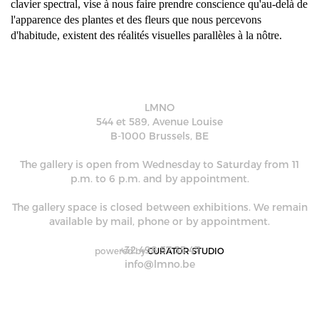
clavier spectral, vise à nous faire prendre conscience qu'au-delà de 
l'apparence des plantes et des fleurs que nous percevons 
d'habitude, existent des réalités visuelles parallèles à la nôtre.
LMNO
544 et 589, Avenue Louise
B-1000 Brussels, BE
The gallery is open from Wednesday to Saturday from 11
p.m. to 6 p.m. and by appointment.
The gallery space is closed between exhibitions. We remain
available by mail, phone or by appointment.
+32 498 57 35 47
powered by
CURATOR STUDIO
info@lmno.be