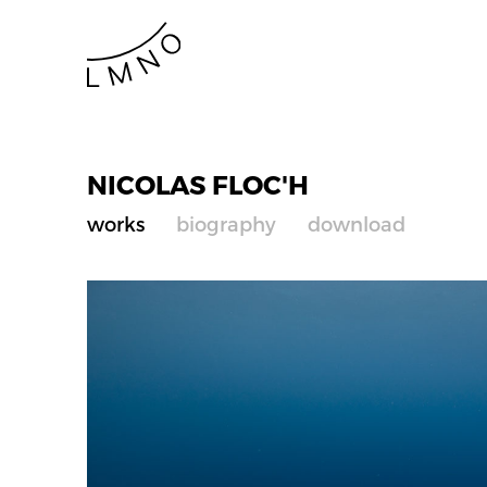
NICOLAS FLOC'H
works
biography
download