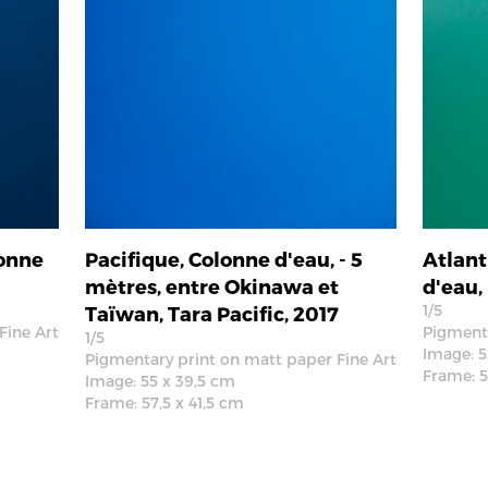
lonne
Pacifique, Colonne d'eau, - 5
Atlant
mètres, entre Okinawa et
d'eau,
1/5
Taïwan, Tara Pacific, 2017
Fine Art
Pigmenta
1/5
Image: 5
Pigmentary print on matt paper Fine Art
Frame: 5
Image: 55 x 39,5 cm
Frame: 57,5 x 41,5 cm