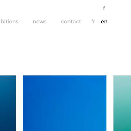
ibitions
news
contact
fr
en