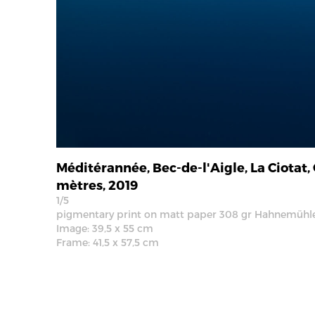
Méditérannée, Bec-de-l'Aigle, La Ciotat, 
mètres, 2019
1/5
pigmentary print on matt paper 308 gr Hahnemühl
Image: 39,5 x 55 cm
Frame: 41,5 x 57,5 cm