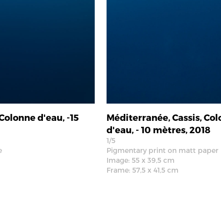
Colonne d'eau, -15
Méditerranée, Cassis, Co
d'eau, - 10 mètres, 2018
1/5
e
Pigmentary print on matt paper 
Image: 55 x 39,5 cm
Frame: 57,5 x 41,5 cm