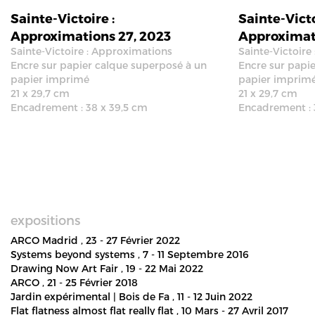
Sainte-Victoire :
Sainte-Victo
Approximations 27, 2023
Approximati
Sainte-Victoire : Approximations
Sainte-Victoire
Encre sur papier calque superposé à un
Encre sur papi
papier imprimé
papier imprim
21 x 29,7 cm
21 x 29,7 cm
Encadrement : 38 x 39,5 cm
Encadrement : 
expositions
ARCO Madrid
, 23 - 27 Février 2022
Systems beyond systems
, 7 - 11 Septembre 2016
Drawing Now Art Fair
, 19 - 22 Mai 2022
ARCO
, 21 - 25 Février 2018
Jardin expérimental | Bois de Fa
, 11 - 12 Juin 2022
Flat flatness almost flat really flat
, 10 Mars - 27 Avril 2017